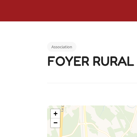
Association
FOYER RURAL
+
−