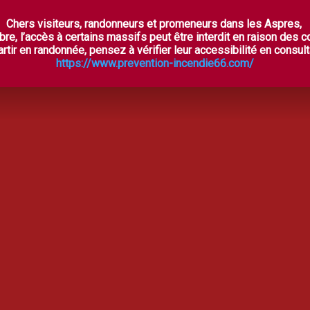
Chers visiteurs, randonneurs et promeneurs dans les Aspres,
ES ASPRES SECRÈTES
À VOIR, À FAIRE
OÙ DORM
bre, l’accès à certains massifs peut être interdit en raison des 
rtir en randonnée, pensez à vérifier leur accessibilité en consulta
https://www.prevention-incendie66.com/