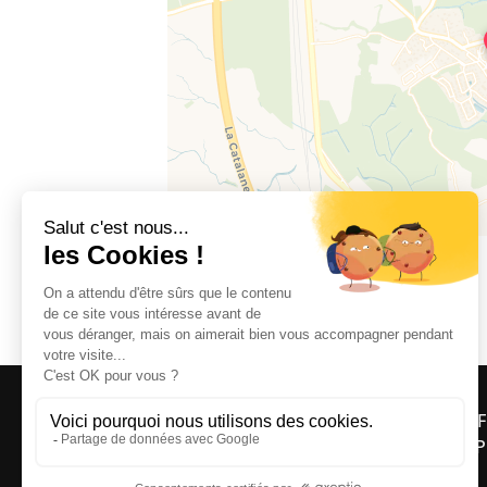
66300 BANYULS-DELS-ASPRES
OFF
ASP