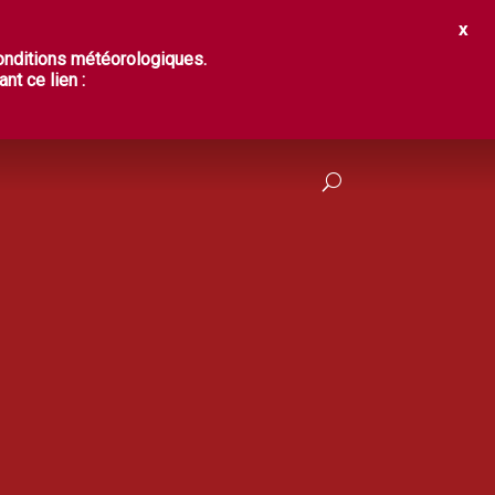
IR ?
DÉGUSTER
PRATIQUES
conditions météorologiques.
nt ce lien :
FRANÇAIS