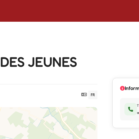
 DES JEUNES
Inform
FR
+