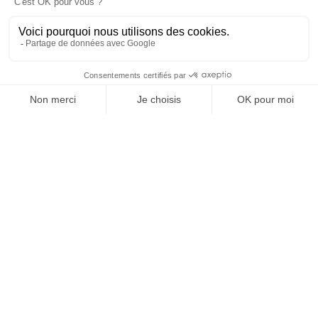
OFFICE DE TOURISME
ASPRES-THUIR
Boulevard Violet, 66300 Thuir
Tél. +33 4 68 53 45 86
L’OFFICE DE TOURISME
Actualités
Comment venir ?
Brochures
Taxes de séjours
Suivez-nous !