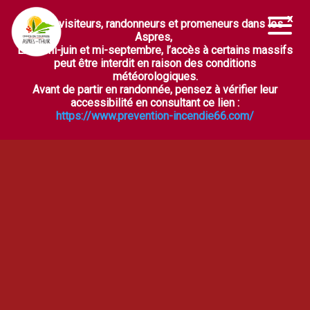
Chers visiteurs, randonneurs et promeneurs dans les
Ouvrir la barre d’outils
Aspres,
Entre mi-juin et mi-septembre, l’accès à certains massifs
peut être interdit en raison des conditions
météorologiques.
Avant de partir en randonnée, pensez à vérifier leur
accessibilité en consultant ce lien :
https://www.prevention-incendie66.com/