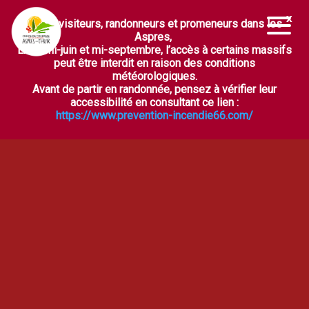
Chers visiteurs, randonneurs et promeneurs dans les
Ouvrir la barre d’outils
Aspres,
Entre mi-juin et mi-septembre, l’accès à certains massifs
peut être interdit en raison des conditions
météorologiques.
Avant de partir en randonnée, pensez à vérifier leur
accessibilité en consultant ce lien :
https://www.prevention-incendie66.com/