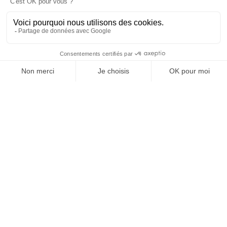
OFFICE DE TOURISME
ASPRES-THUIR
Boulevard Violet, 66300 Thuir
Tél. +33 4 68 53 45 86
L’OFFICE DE TOURISME
Actualités
Comment venir ?
Brochures
Taxes de séjours
Suivez-nous !