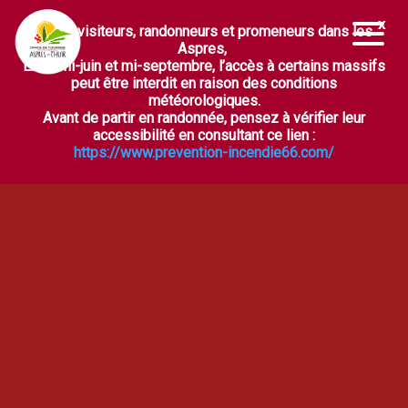
Chers visiteurs, randonneurs et promeneurs dans les
Ouvrir la barre d’outils
Aspres,
Entre mi-juin et mi-septembre, l’accès à certains massifs
peut être interdit en raison des conditions
météorologiques.
Avant de partir en randonnée, pensez à vérifier leur
accessibilité en consultant ce lien :
https://www.prevention-incendie66.com/