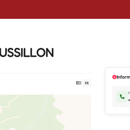
OUSSILLON
Inform
FR
+