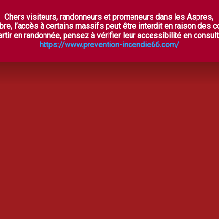
Chers visiteurs, randonneurs et promeneurs dans les Aspres,
ES ASPRES SECRÈTES
À VOIR, À FAIRE
OÙ DORM
bre, l’accès à certains massifs peut être interdit en raison des 
rtir en randonnée, pensez à vérifier leur accessibilité en consulta
https://www.prevention-incendie66.com/