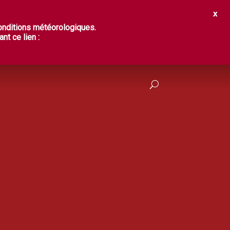
IR ?
DÉGUSTER
PRATIQUES
conditions météorologiques.
nt ce lien :
FRANÇAIS