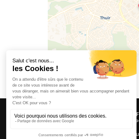
3 rue de la Salanque, 66300 THUIR
OFF
ASP
Bou