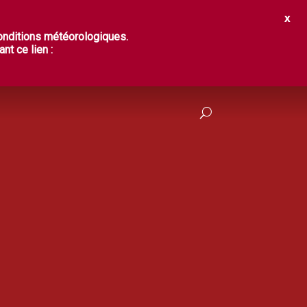
IR ?
DÉGUSTER
PRATIQUES
conditions météorologiques.
nt ce lien :
FRANÇAIS