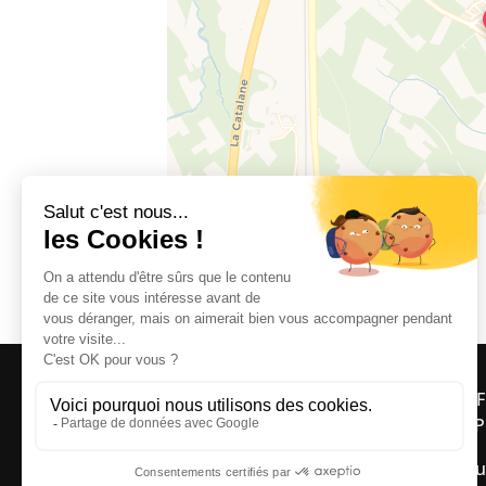
66300 SAINT-JEAN-LASSEILLE
OFF
ASP
Bou