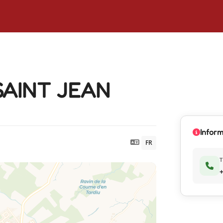
SAINT JEAN
Inform
FR
+