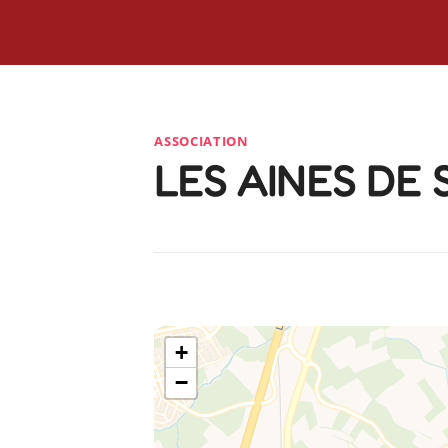
ASSOCIATION
LES AINES DE 
+
−