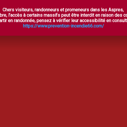
Chers visiteurs, randonneurs et promeneurs dans les Aspres,
ES ASPRES SECRÈTES
À VOIR, À FAIRE
OÙ DORM
bre, l’accès à certains massifs peut être interdit en raison des 
rtir en randonnée, pensez à vérifier leur accessibilité en consulta
https://www.prevention-incendie66.com/