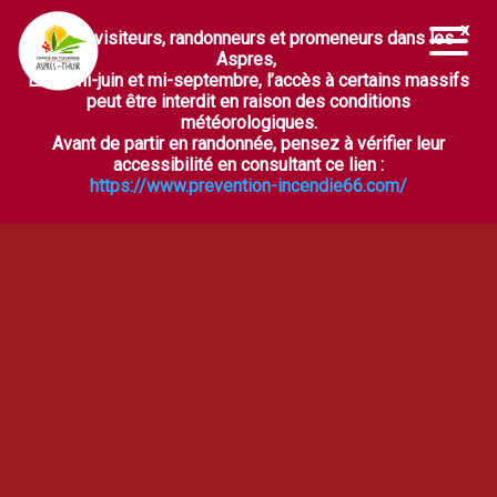
Chers visiteurs, randonneurs et promeneurs dans les
Ouvrir la barre d’outils
Aspres,
Entre mi-juin et mi-septembre, l’accès à certains massifs
peut être interdit en raison des conditions
météorologiques.
Avant de partir en randonnée, pensez à vérifier leur
accessibilité en consultant ce lien :
https://www.prevention-incendie66.com/