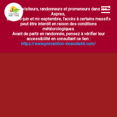
Chers visiteurs, randonneurs et promeneurs dans les
Ouvrir la barre d’outils
Aspres,
Entre mi-juin et mi-septembre, l’accès à certains massifs
peut être interdit en raison des conditions
météorologiques.
Avant de partir en randonnée, pensez à vérifier leur
accessibilité en consultant ce lien :
https://www.prevention-incendie66.com/