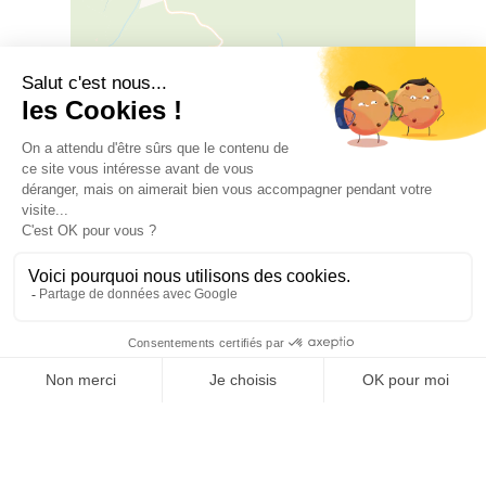
Leaflet
|
©
OSM
©
CARTO
Carrer d'Avall, 66300 CASTELNOU