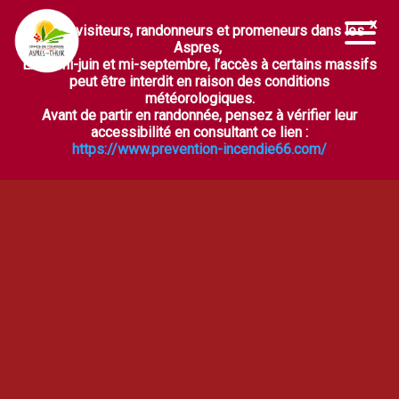
Chers visiteurs, randonneurs et promeneurs dans les
Ouvrir la barre d’outils
Aspres,
Entre mi-juin et mi-septembre, l’accès à certains massifs
peut être interdit en raison des conditions
météorologiques.
Avant de partir en randonnée, pensez à vérifier leur
accessibilité en consultant ce lien :
https://www.prevention-incendie66.com/