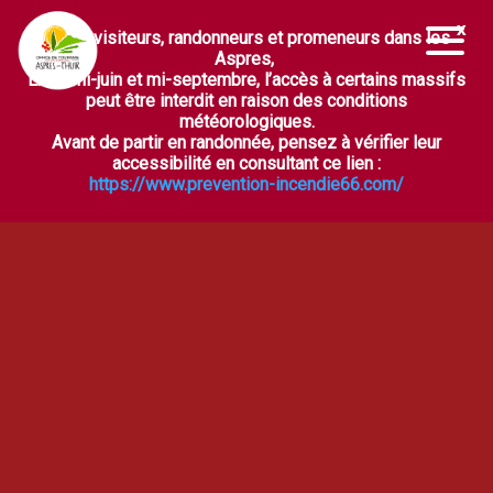
Chers visiteurs, randonneurs et promeneurs dans les
Ouvrir la barre d’outils
Aspres,
Entre mi-juin et mi-septembre, l’accès à certains massifs
peut être interdit en raison des conditions
météorologiques.
Avant de partir en randonnée, pensez à vérifier leur
accessibilité en consultant ce lien :
https://www.prevention-incendie66.com/