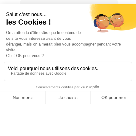
CUISINE
Cuisine méditerranéenne, Régionales
françaises, Spécialités Locales
COUVERTS MAX
30
FOURCHETTE DE PRIX
€ : 3 à 20 euros