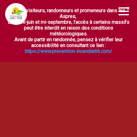
Chers visiteurs, randonneurs et promeneurs dans les
Ouvrir la barre d’outils
Aspres,
Entre mi-juin et mi-septembre, l’accès à certains massifs
peut être interdit en raison des conditions
météorologiques.
Avant de partir en randonnée, pensez à vérifier leur
accessibilité en consultant ce lien :
https://www.prevention-incendie66.com/