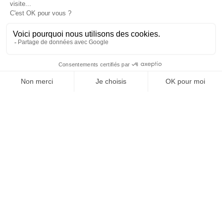
OFFICE DE TOURISME
ASPRES-THUIR
Boulevard Violet, 66300 Thuir
Tél. +33 4 68 53 45 86
L’OFFICE DE TOURISME
Actualités
Comment venir ?
Brochures
Taxes de séjours
Suivez-nous !