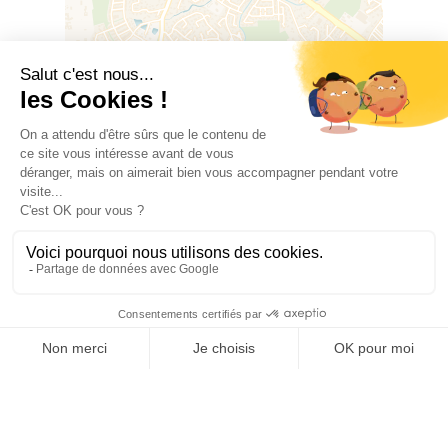
Leaflet
|
©
OSM
©
CARTO
Place de la République, 66300 THUIR