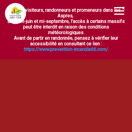
Chers visiteurs, randonneurs et promeneurs dans les
Ouvrir la barre d’outils
Aspres,
Entre mi-juin et mi-septembre, l’accès à certains massifs
peut être interdit en raison des conditions
météorologiques.
Avant de partir en randonnée, pensez à vérifier leur
accessibilité en consultant ce lien :
https://www.prevention-incendie66.com/