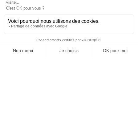
OFFICE DE TOURISME
ASPRES-THUIR
Boulevard Violet, 66300 Thuir
Tél. +33 4 68 53 45 86
L’OFFICE DE TOURISME
Actualités
Comment venir ?
Brochures
Taxes de séjours
Suivez-nous !