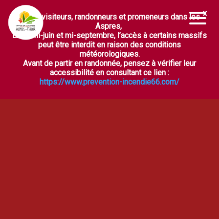
Chers visiteurs, randonneurs et promeneurs dans les
Ouvrir la barre d’outils
Aspres,
Entre mi-juin et mi-septembre, l’accès à certains massifs
peut être interdit en raison des conditions
météorologiques.
Avant de partir en randonnée, pensez à vérifier leur
accessibilité en consultant ce lien :
https://www.prevention-incendie66.com/