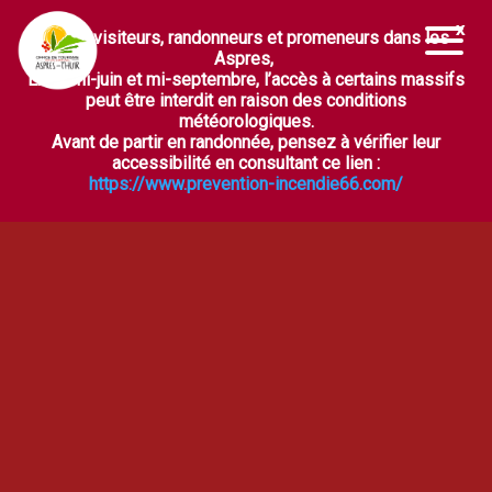
Chers visiteurs, randonneurs et promeneurs dans les
Ouvrir la barre d’outils
Aspres,
Entre mi-juin et mi-septembre, l’accès à certains massifs
peut être interdit en raison des conditions
météorologiques.
Avant de partir en randonnée, pensez à vérifier leur
accessibilité en consultant ce lien :
https://www.prevention-incendie66.com/