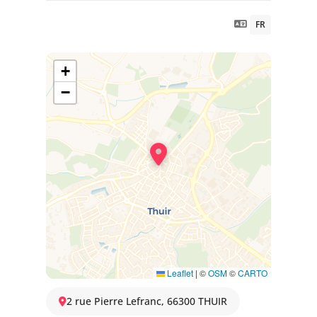
FR
+
−
Leaflet
|
©
OSM
©
CARTO
2 rue Pierre Lefranc, 66300 THUIR