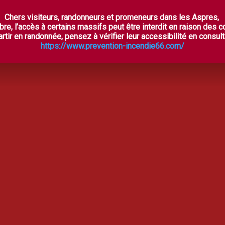
Chers visiteurs, randonneurs et promeneurs dans les Aspres,
ES ASPRES SECRÈTES
À VOIR, À FAIRE
OÙ DORM
bre, l’accès à certains massifs peut être interdit en raison des 
rtir en randonnée, pensez à vérifier leur accessibilité en consulta
https://www.prevention-incendie66.com/