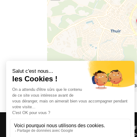
13 bis avenue de la Côte Vermeille, 66
OFF
ASP