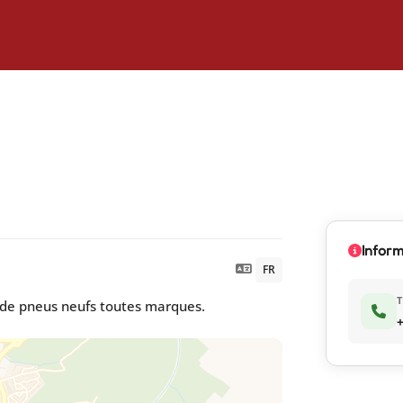
Inform
FR
e de pneus neufs toutes marques.
+