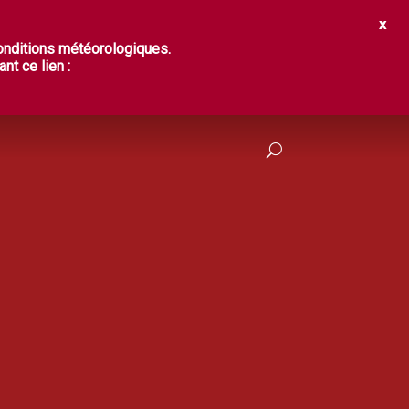
IR ?
DÉGUSTER
PRATIQUES
conditions météorologiques.
nt ce lien :
FRANÇAIS