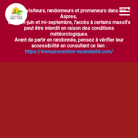
Chers visiteurs, randonneurs et promeneurs dans les
Ouvrir la barre d’outils
Aspres,
Entre mi-juin et mi-septembre, l’accès à certains massifs
peut être interdit en raison des conditions
météorologiques.
Avant de partir en randonnée, pensez à vérifier leur
accessibilité en consultant ce lien :
https://www.prevention-incendie66.com/