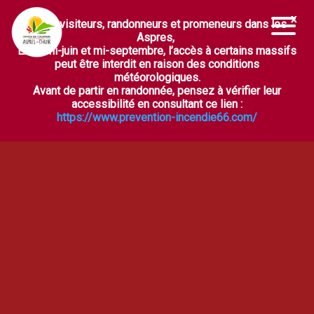
Chers visiteurs, randonneurs et promeneurs dans les
Ouvrir la barre d’outils
Aspres,
Entre mi-juin et mi-septembre, l’accès à certains massifs
peut être interdit en raison des conditions
météorologiques.
Avant de partir en randonnée, pensez à vérifier leur
accessibilité en consultant ce lien :
https://www.prevention-incendie66.com/