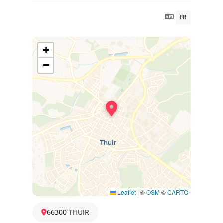
FR
+
−
Leaflet
|
©
OSM
©
CARTO
66300 THUIR