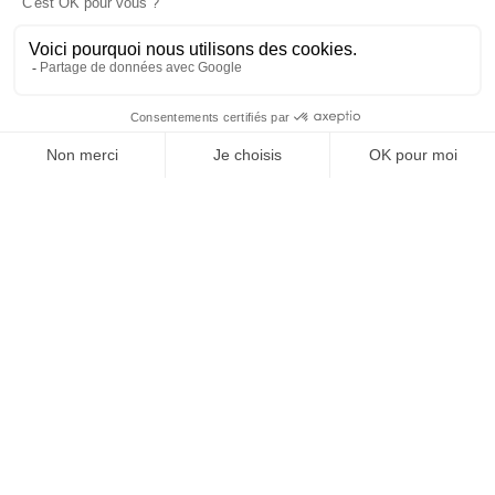
OFFICE DE TOURISME
ASPRES-THUIR
Boulevard Violet, 66300 Thuir
Tél. +33 4 68 53 45 86
L’OFFICE DE TOURISME
Actualités
Comment venir ?
Brochures
Taxes de séjours
Suivez-nous !