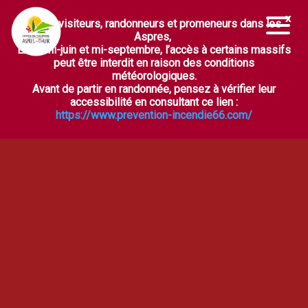
Chers visiteurs, randonneurs et promeneurs dans les
Ouvrir la barre d’outils
Aspres,
Entre mi-juin et mi-septembre, l’accès à certains massifs
peut être interdit en raison des conditions
météorologiques.
Avant de partir en randonnée, pensez à vérifier leur
accessibilité en consultant ce lien :
https://www.prevention-incendie66.com/