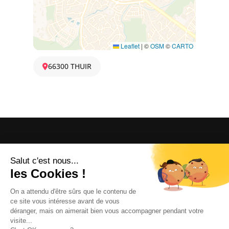
Leaflet
|
©
OSM
©
CARTO
66300 THUIR