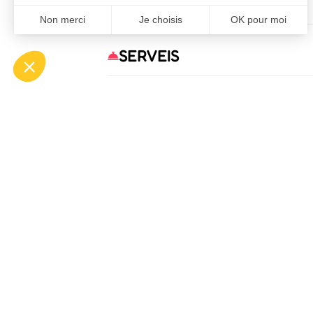
COMODITATS
SERVEIS
OFF
ASP
Bou
Tél.