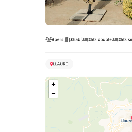
6
pers.
3
hab.
2
lits double
2
lits 
LLAURO
+
−