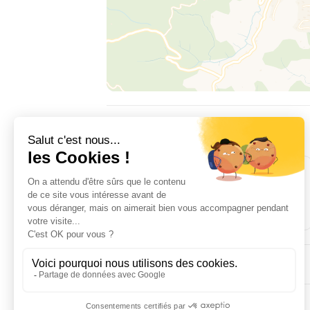
ALLOTJAMENT
3
2
habitació(ns)
llit(s) doble
EQUIPAMENTS