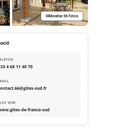
Mostrar 36 fotos
ació
ELÈFON
33 4 68 11 40 70
MAIL
ontact.66@gites-sud.fr
LOC WEB
www.gites-de-france-sud