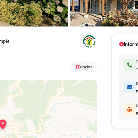
simple
Inform
T
Piscina
+
E
c
L