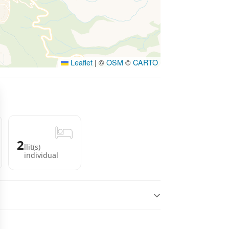
Leaflet
|
©
OSM
©
CARTO
2
llit(s)
individual