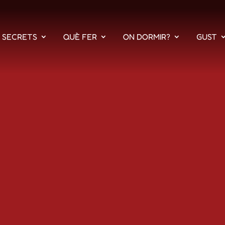
S SECRETS
QUÈ FER
ON DORMIR?
GUST