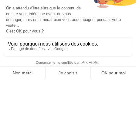
OFFICE DE TOURISME
ASPRES-THUIR
Boulevard Violet, 66300 Thuir
Tél. +33 4 68 53 45 86
L’OFFICE DE TOURISME
Notícies
Com és que?
Fullets
Taxa turística