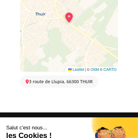
Leaflet
|
©
OSM
©
CARTO
3 route de Llupia, 66300 THUIR