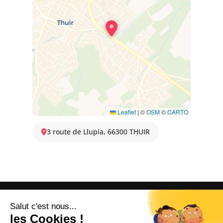
Leaflet
|
©
OSM
©
CARTO
3 route de Llupia, 66300 THUIR