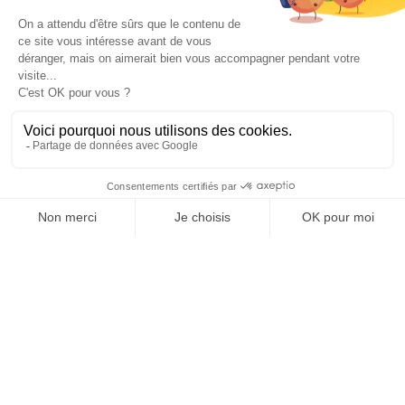
OFFICE DE TOURISME
ASPRES-THUIR
Boulevard Violet, 66300 Thuir
Tél. +33 4 68 53 45 86
L’OFFICE DE TOURISME
Nachrichten
Woher ?
Broschüren
Kurtaxe