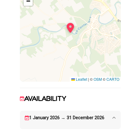
−
réfrigérateur, micro-onde, lave-vaisselle-
cafetière à dosette l’or barista, bouilloire,
grille-pain
- Chambre 1 : 1 lit 160x200
- Salle d’eau avec WC
Terrasse privative. Piscine intérieure chauffée
commune : 5x3, profondeur : 1.50m. Espace
barbecue commun avec plancha. Il y a 2
autres gîtes sur place. Le terrain est clos.
Leaflet
|
©
OSM
©
CARTO
AVAILABILITY
1 January 2026 → 31 December 2026