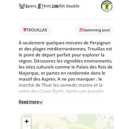
2
pers.
1
rm.
1
lit double
TROUILLAS
Swimming pool
À seulement quelques minutes de Perpignan
et des plages méditerranéennes, Trouillas est
le point de départ parfait pour explorer la
région. Découvrez les vignobles environnants,
les sites culturels comme le Palais des Rois de
Majorque, et partez en randonnée dans le
massif des Aspres. A ne pas manquer : le
marché de Thuir les samedis matins et la
visite des Caves Byrrh. Après une journée
sportive, détendez-vous dans la piscine
Read more
intérieure chauffée avec vue sur les vignes.
Ce gîte en rez-de-chaussée se compose :
+
- Salon
- Cuisine équipée : 4 foyers, four,