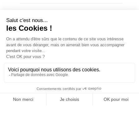
ACCOMMODATION
1
1
room(s)
double bed(s)
EQUIPMENT
COMFORTS
SERVICES