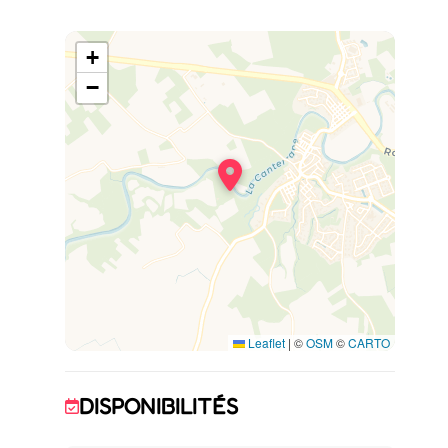
Ce gîte en rez-de-chaussée se compose :
+
- Salon
- Cuisine équipée : 4 foyers, four,
−
réfrigérateur, micro-onde, lave-vaisselle-
cafetière à dosette l’or barista, bouilloire,
grille-pain
- Chambre 1 : 1 lit 160x200
- Salle d’eau avec WC
Terrasse privative. Piscine intérieure chauffée
commune : 5x3, profondeur : 1.50m. Espace
barbecue commun avec plancha. Il y a 2
autres gîtes sur place. Le terrain est clos.
Leaflet
|
©
OSM
©
CARTO
DISPONIBILITÉS