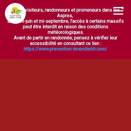
Chers visiteurs, randonneurs et promeneurs dans les
Ouvrir la barre d’outils
Aspres,
Entre mi-juin et mi-septembre, l’accès à certains massifs
peut être interdit en raison des conditions
météorologiques.
Avant de partir en randonnée, pensez à vérifier leur
accessibilité en consultant ce lien :
https://www.prevention-incendie66.com/