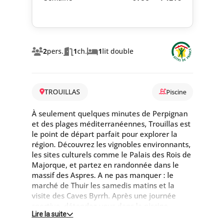
2
pers.
1
ch.
1
lit double
TROUILLAS
Piscine
À seulement quelques minutes de Perpignan
et des plages méditerranéennes, Trouillas est
le point de départ parfait pour explorer la
région. Découvrez les vignobles environnants,
les sites culturels comme le Palais des Rois de
Majorque, et partez en randonnée dans le
massif des Aspres. A ne pas manquer : le
marché de Thuir les samedis matins et la
visite des Caves Byrrh. Après une journée
sportive, détendez-vous dans la piscine
Lire la suite
intérieure chauffée avec vue sur les vignes.