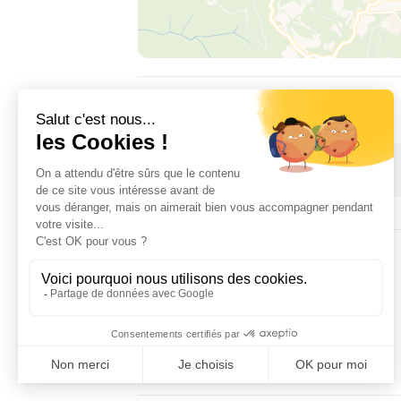
DISPONIBILIDAD
1 January 2026 → 31 December 2026
ALOJAMIENTO
2
habitación(es)