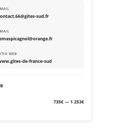
MAIL
ontact.66@gites-sud.fr
MAIL
lemaspicagnol@orange.fr
ITIO WEB
www.gites-de-france-sud
as
735€ — 1 253€