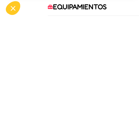
EQUIPAMIENTOS
COMODIDADES
SERVICIOS
OFF
ASP
Bou
Tél.