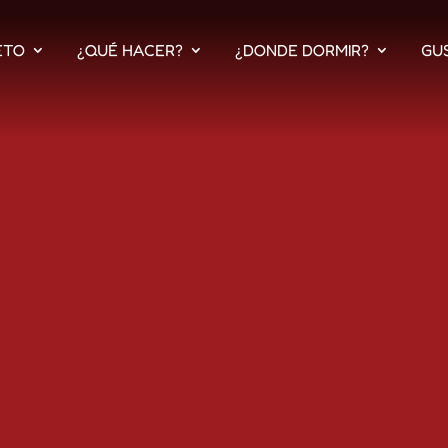
ETO
¿QUÉ HACER?
¿DONDE DORMIR?
GU