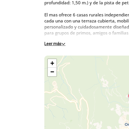
profundidad: 1,50 m.) y de la pista de pe
El mas ofrece 6 casas rurales independien
cada una con una terraza cubierta, mobili
personalizado y cuidadosamente diseña
para grupos de primos, amigos o familias
Leer más
Casa rural de una planta con salón con c
habitaciones cada una con 1 cama de 16
Terraza privada sombreada de 30 m².
+
Servicio de limpieza, ropa de cama y toall
propietarios (95 €).
−