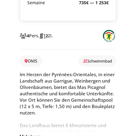
Semaine
735€ — 1 253€
4
Pers.
2
Zi.
OMS
Schwimmbad
Im Herzen der Pyrénées-Orientales, in einer
Landschaft aus Garrigue, Weinbergen und
Olivenbäumen, bietet das Mas Picagnol
authentische und komfortable Unterkünfte.
Vor Ort können Sie den Gemeinschaftspool
(12 x 5 m, Tiefe: 1,50 m) und den Bouleplatz
nutzen.
Das Landhaus bietet 6 klimatisierte und
unabhängige Unterkünfte für 4 bis 6