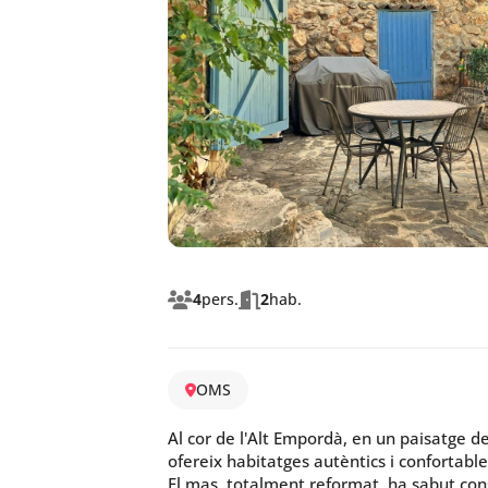
4
pers.
2
hab.
OMS
Al cor de l'Alt Empordà, en un paisatge de
ofereix habitatges autèntics i confortable
El mas, totalment reformat, ha sabut cons