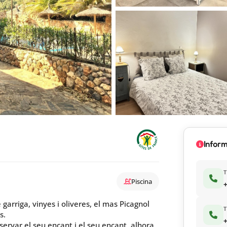
Inform
T
Piscina
+
 garriga, vinyes i oliveres, el mas Picagnol
T
s.
+
ervar el seu encant i el seu encant, alhora