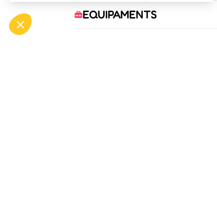
EQUIPAMENTS
COMODITATS
SERVEIS
OFF
ASP
Bou
Tél.