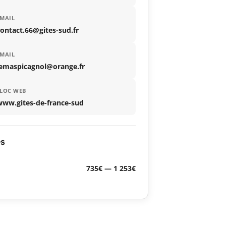
MAIL
ontact.66@gites-sud.fr
MAIL
lemaspicagnol@orange.fr
LOC WEB
www.gites-de-france-sud
es
735€ — 1 253€