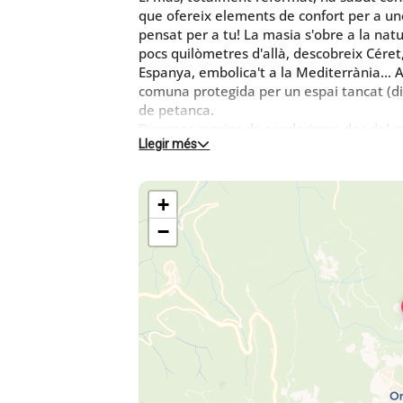
que ofereix elements de confort per a un
pensat per a tu! La masia s'obre a la natu
pocs quilòmetres d'allà, descobreix Céret,
Espanya, embolica't a la Mediterrània... 
comuna protegida per un espai tancat (di
de petanca.
Diversos camins de senderisme des del mas 
Llegir més
poble...). Petit mercat al poble, cada di
El mas ofereix 6 allotjaments de 4 a 6 pe
+
independents, cadascun amb terrassa cob
decoració i edat
−