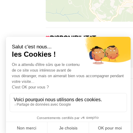
DISPONIBILITAT
1 January 2026 → 31 December 2026
ALLOTJAMENT
2
habitació(ns)