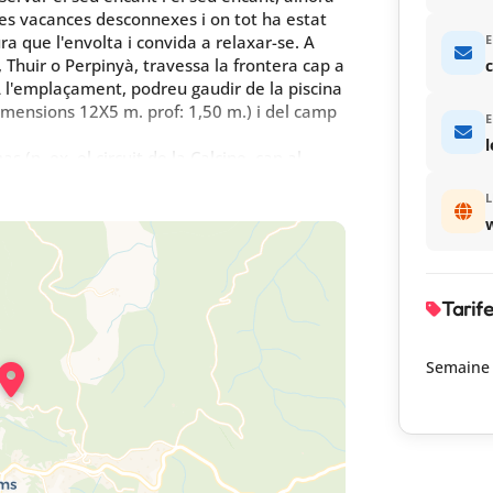
es vacances desconnexes i on tot ha estat
ra que l'envolta i convida a relaxar-se. A
E
 Thuir o Perpinyà, travessa la frontera cap a
c
A l'emplaçament, podreu gaudir de la piscina
mensions 12X5 m. prof: 1,50 m.) i del camp
E
(p. ex. el circuit de la Calcine, cap al
umenge matí a 10 minuts a peu.
L
rsones, amb aire condicionat i
erta, mobles privats de relaxació, una
Tarif
Semaine