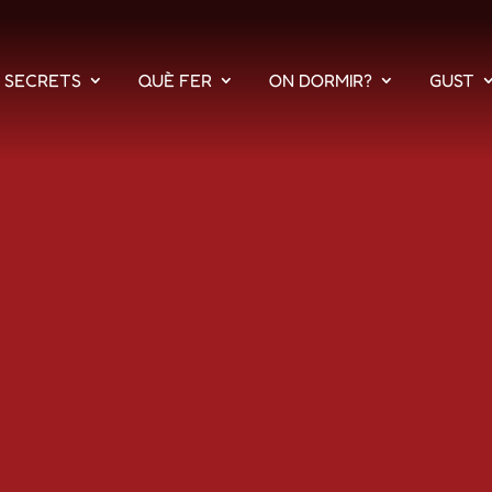
S SECRETS
QUÈ FER
ON DORMIR?
GUST