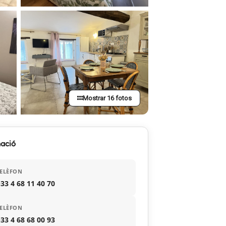
Mostrar 16 fotos
ació
ELÈFON
33 4 68 11 40 70
ELÈFON
33 4 68 68 00 93