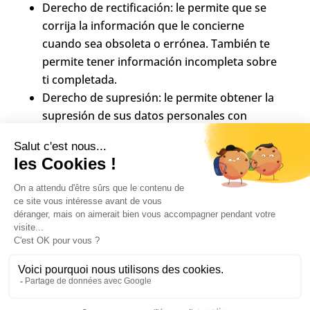
Derecho de rectificación: le permite que se
corrija la información que le concierne
cuando sea obsoleta o errónea. También te
permite tener información incompleta sobre
ti completada.
Derecho de supresión: le permite obtener la
supresión de sus datos personales con
sujeción a los plazos legales de
conservación. En particular, puede aplicarse
en el caso de que sus datos ya no sean
necesarios para el procesamiento.
Derecho de limitación: te permite limitar el
tratamiento de tus datos en los siguientes
casos:
En caso de uso ilícito de sus datos;
Si disputa la exactitud de su información;
Entonces dejarán de ser objeto de