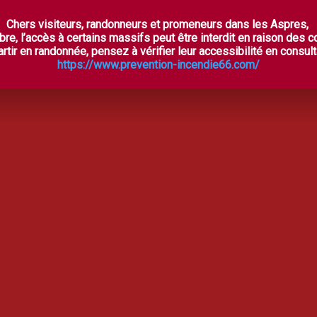
Chers visiteurs, randonneurs et promeneurs dans les Aspres,
ES ASPRES SECRÈTES
À VOIR, À FAIRE
OÙ DORM
bre, l’accès à certains massifs peut être interdit en raison des 
rtir en randonnée, pensez à vérifier leur accessibilité en consulta
https://www.prevention-incendie66.com/