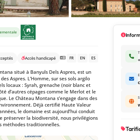
nementale
Inform
cceptés
Accès handicapé
FR
EN
ES
+
ntana situé à Banyuls Dels Aspres, est un
E
r des Aspres. L’Homme, sur ses sols argilo
els locaux : Syrah, grenache (noir blanc et
côté d’autres cépages comme le Merlot et le
tique. Le Château Montana s’engage dans des
S
environnement. Déjà certifié Haute Valeur
nnées, le domaine est aujourd’hui conduit
 préserver la biodiversité, nous privilégions
es méthodes traditionnelles.
Tarifi