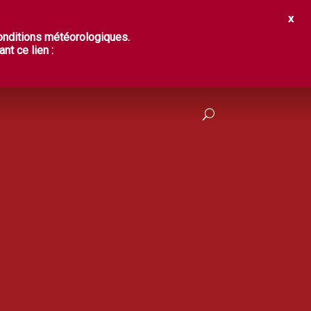
IR ?
DÉGUSTER
PRATIQUES
conditions météorologiques.
nt ce lien :
FRANÇAIS